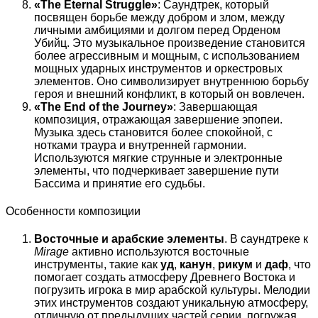
«The Eternal Struggle»
: Саундтрек, который
посвящен борьбе между добром и злом, между
личными амбициями и долгом перед Орденом
Убийц. Это музыкальное произведение становится
более агрессивным и мощным, с использованием
мощных ударных инструментов и оркестровых
элементов. Оно символизирует внутреннюю борьбу
героя и внешний конфликт, в который он вовлечен.
«The End of the Journey»
: Завершающая
композиция, отражающая завершение эпопеи.
Музыка здесь становится более спокойной, с
нотками траура и внутренней гармонии.
Используются мягкие струнные и электронные
элементы, что подчеркивает завершение пути
Бассима и принятие его судьбы.
Особенности композиции
Восточные и арабские элементы
. В саундтреке к
Mirage
активно используются восточные
инструменты, такие как
уд
,
канун
,
рикум
и
даф
, что
помогает создать атмосферу Древнего Востока и
погрузить игрока в мир арабской культуры. Мелодии
этих инструментов создают уникальную атмосферу,
отличную от предыдущих частей серии, погружая