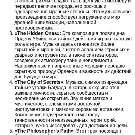
сложные ритмы создают насыщенную атмосферу и
передают величие города, его роскошь и
одновременно мрачные стороны. Это музыкальное
произведение способствует погружению в мир
древней цивилизации, наполненной
противоречиями.
«The Hidden Ones»
: Эта композиция посвящена
Ордену Убийц, чьи тайные действия играют важную
роль в игре. Музыка здесь становится более
скрытной и мрачной, с использованием струнных и
ударных инструментов, а также синтезаторов,
создающих атмосферу тайн и невидимости.
Напряженные и напряженные мелодии передают
скрытную природу Орденов и важность их действий
для будущего мира.
«The City of Secrets»
: Музыка, символизирующая
тайные уголки Багдада, в которых скрываются
важные личности, скрытые сообщества и
неожиданные открытия. Звучание мягкое и
мистическое, с элементами восточной
инструментовки и мягкими хоровыми вставками.
Композиция подчеркивает атмосферу
таинственности и неизведанных территорий,
которые нужно исследовать для достижения цели.
«The Philosopher’s Path»
: Этот трек посвящен