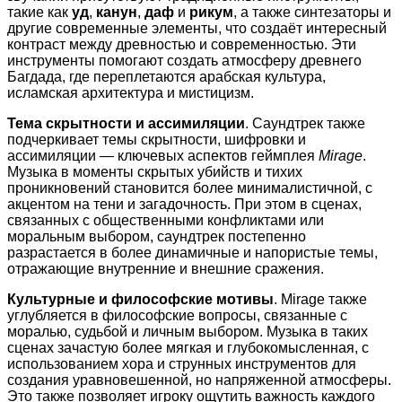
такие как
уд
,
канун
,
даф
и
рикум
, а также синтезаторы и
другие современные элементы, что создаёт интересный
контраст между древностью и современностью. Эти
инструменты помогают создать атмосферу древнего
Багдада, где переплетаются арабская культура,
исламская архитектура и мистицизм.
Тема скрытности и ассимиляции
. Саундтрек также
подчеркивает темы скрытности, шифровки и
ассимиляции — ключевых аспектов геймплея
Mirage
.
Музыка в моменты скрытых убийств и тихих
проникновений становится более минималистичной, с
акцентом на тени и загадочность. При этом в сценах,
связанных с общественными конфликтами или
моральным выбором, саундтрек постепенно
разрастается в более динамичные и напористые темы,
отражающие внутренние и внешние сражения.
Культурные и философские мотивы
. Mirage также
углубляется в философские вопросы, связанные с
моралью, судьбой и личным выбором. Музыка в таких
сценах зачастую более мягкая и глубокомысленная, с
использованием хора и струнных инструментов для
создания уравновешенной, но напряженной атмосферы.
Это также позволяет игроку ощутить важность каждого