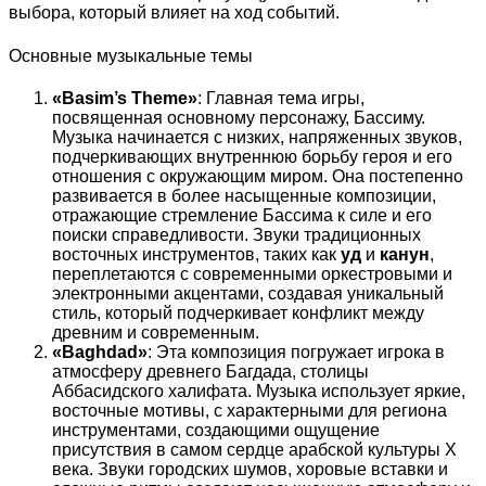
выбора, который влияет на ход событий.
Основные музыкальные темы
«Basim’s Theme»
: Главная тема игры,
посвященная основному персонажу, Бассиму.
Музыка начинается с низких, напряженных звуков,
подчеркивающих внутреннюю борьбу героя и его
отношения с окружающим миром. Она постепенно
развивается в более насыщенные композиции,
отражающие стремление Бассима к силе и его
поиски справедливости. Звуки традиционных
восточных инструментов, таких как
уд
и
канун
,
переплетаются с современными оркестровыми и
электронными акцентами, создавая уникальный
стиль, который подчеркивает конфликт между
древним и современным.
«Baghdad»
: Эта композиция погружает игрока в
атмосферу древнего Багдада, столицы
Аббасидского халифата. Музыка использует яркие,
восточные мотивы, с характерными для региона
инструментами, создающими ощущение
присутствия в самом сердце арабской культуры X
века. Звуки городских шумов, хоровые вставки и