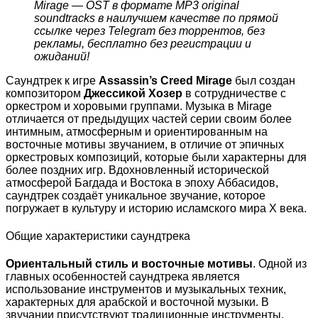
Mirage — OST в формате MP3 original
soundtracks в наилучшем качестве по прямой
ссылке через Telegram без торрентов, без
рекламы, бесплатно без регистрации и
ожиданий!
Саундтрек к игре
Assassin’s Creed Mirage
был создан
композитором
Джессикой Хозер
в сотрудничестве с
оркестром и хоровыми группами. Музыка в Mirage
отличается от предыдущих частей серии своим более
интимным, атмосферным и ориентированным на
восточные мотивы звучанием, в отличие от эпичных
оркестровых композиций, которые были характерны для
более поздних игр. Вдохновленный исторической
атмосферой Багдада и Востока в эпоху Аббасидов,
саундтрек создаёт уникальное звучание, которое
погружает в культуру и историю исламского мира X века.
Общие характеристики саундтрека
Ориентальный стиль и восточные мотивы
. Одной из
главных особенностей саундтрека является
использование инструментов и музыкальных техник,
характерных для арабской и восточной музыки. В
звучании присутствуют традиционные инструменты,