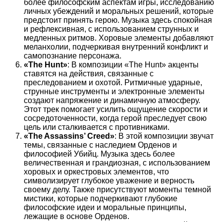
более философским аспектам игры, исследованию
личных убеждений и моральных решений, которые
предстоит принять герою. Музыка здесь спокойная
и рефлексивная, с использованием струнных и
медленных ритмов. Хоровые элементы добавляют
меланхолии, подчеркивая внутренний конфликт и
самопознание персонажа.
«The Hunt»
: В композиции «The Hunt» акценты
ставятся на действия, связанные с
преследованием и охотой. Ритмичные ударные,
струнные инструменты и электронные элементы
создают напряжение и динамичную атмосферу.
Этот трек помогает усилить ощущение скорости и
сосредоточенности, когда герой преследует свою
цель или сталкивается с противниками.
«The Assassins’ Creed»
: В этой композиции звучат
темы, связанные с наследием Орденов и
философией Убийц. Музыка здесь более
величественная и грандиозная, с использованием
хоровых и оркестровых элементов, что
символизирует глубокое уважение и верность
своему делу. Также присутствуют моменты темной
мистики, которые подчеркивают глубокие
философские идеи и моральные принципы,
лежащие в основе Орденов.